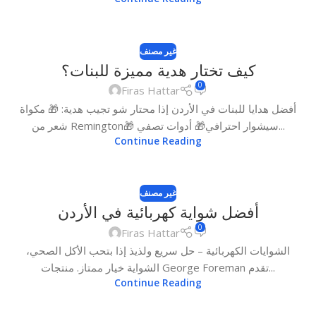
غير مصنف
كيف تختار هدية مميزة للبنات؟
0
Firas Hattar
أفضل هدايا للبنات في الأردن إذا محتار شو تجيب هدية: 🎁 مكواة
شعر من Remington🎁 سيشوار احترافي🎁 أدوات تصفي...
Continue Reading
غير مصنف
أفضل شواية كهربائية في الأردن
0
Firas Hattar
الشوايات الكهربائية – حل سريع ولذيذ إذا بتحب الأكل الصحي،
الشواية خيار ممتاز. منتجات George Foreman تقدم...
Continue Reading